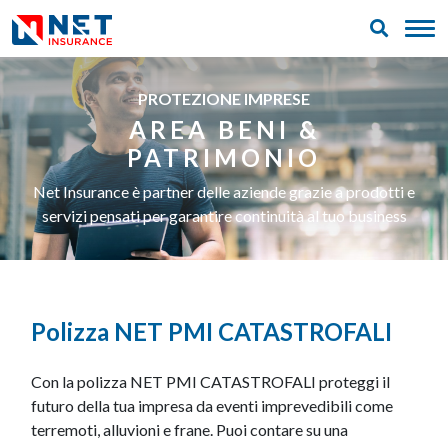
PROTEZIONE IMPRESE
AREA BENI &
PATRIMONIO
Net Insurance è partner delle aziende grazie a prodotti e
servizi pensati per garantire continuità al tuo business
Polizza NET PMI CATASTROFALI
Con la polizza NET PMI CATASTROFALI proteggi il
futuro della tua impresa da eventi imprevedibili come
terremoti, alluvioni e frane. Puoi contare su una