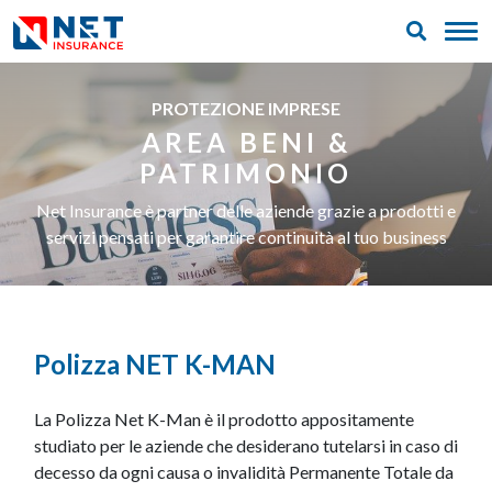
PROTEZIONE IMPRESE
AREA BENI &
PATRIMONIO
Net Insurance è partner delle aziende grazie a prodotti e
servizi pensati per garantire continuità al tuo business
Polizza NET K-MAN
La Polizza Net K-Man è il prodotto appositamente
studiato per le aziende che desiderano tutelarsi in caso di
decesso da ogni causa o invalidità Permanente Totale da