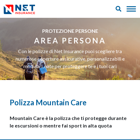
PROTEZIONE PERSONE
AREA PERSONA
Con le polizze di Net Insurance puoi scegliere tra
numerose coperture assicurative, personalizzabili e
modulari, nate per proteggere te e i tuoi cari
Polizza Mountain Care
Mountain Care è la polizza che ti protegge durante
le escursioni o mentre fai sport in alta quota