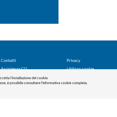
Contatti
Privacy
Assistenza CQ
Utilizzo cookie
Assistenza clienti
Solvency
accetta l’installazione dei cookie.
ione, è possibile consultare l'informativa cookie completa.
Apertura Sinistro
Ricerca polizza vita
Verifica Firma Digitale
Sicurezza delle Informazion
Reclami e Ricorso all’Arbitro
Firma OTP
Assicurativo
Netiquette Social Media