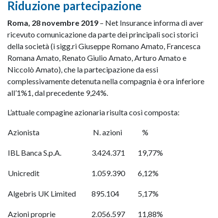
Riduzione partecipazione
Roma, 28 novembre 2019
– Net Insurance informa di aver
ricevuto comunicazione da parte dei principali soci storici
della società (i sigg.ri Giuseppe Romano Amato, Francesca
Romana Amato, Renato Giulio Amato, Arturo Amato e
Niccolò Amato), che la partecipazione da essi
complessivamente detenuta nella compagnia è ora inferiore
all’1%1, dal precedente 9,24%.
L’attuale compagine azionaria risulta così composta:
Azionista
N. azioni
%
IBL Banca S.p.A.
3.424.371
19,77%
Unicredit
1.059.390
6,12%
Algebris UK Limited
895.104
5,17%
Azioni proprie
2.056.597
11,88%