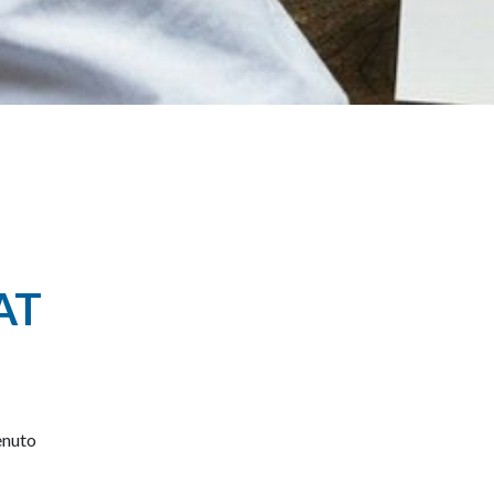
AT
enuto