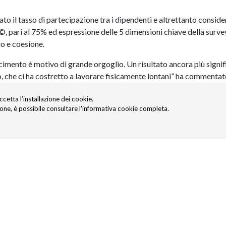
to il tasso di partecipazione tra i dipendenti e altrettanto consid
x©, pari al 75% ed espressione delle 5 dimensioni chiave della surve
io e coesione.
imento è motivo di grande orgoglio. Un risultato ancora più signif
nno, che ci ha costretto a lavorare fisicamente lontani” ha commenta
legato di Net Insurance. “L’aver ottenuto questa certificazione
accetta l’installazione dei cookie.
la Compagnia nella creazione di un ambiente di lavoro positivo,
ione, è possibile consultare l'informativa cookie completa.
are il proprio contributo per raggiungere e migliorare gli obiettivi
ti dell’indagine non sono da intendersi come un punto di arrivo, ma c
i comuni e condivisi”, ha concluso Battista.