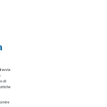
a
t
avvia
a
o di
getiche
ornire