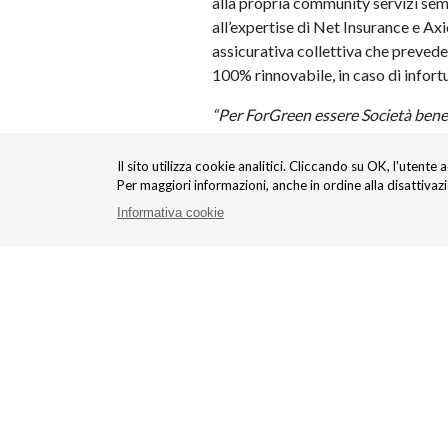
alla propria community servizi semp
all’expertise di Net Insurance e Ax
assicurativa collettiva che prevede 
100% rinnovabile, in caso di infort
“Per ForGreen essere Società benefi
sviluppare modelli partecipativi d
progetti al fine di generare bene c
Il sito utilizza cookie analitici. Cliccando su OK, l'utente 
Insurance e Axieme hanno dimostrato
Per maggiori informazioni, anche in ordine alla disattivaz
determinazione nel voler realizzar
Informativa cookie
sicuramente ForGreen Protection r
allo sviluppo di altri servizi a fa
“La partnership con ForGreen si in
partenza di un primo prodotto agile
Andrea Battista, Amministratore D
collaborazione più ampia che ci v
assicurative
per una clientela atte
“Il nostro obiettivo è quello di c