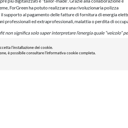
re più digitalizzati e “tailor-made”. Grazie alla collaborazione e
ieme, ForGreen ha potuto realizzare una rivoluzionaria polizza
il supporto al pagamento delle fatture di fornitura di energia elett
uni professionali ed extraprofessionali, malattia o perdita di occup
t non significa solo saper interpretare l’energia quale “veicolo” pe
i comunità energetiche ma anche saper coltivare l’attenzione su pe
omune e benefici diffusi” sostiene Vincenzo Scotti, AD di ForGreen
accetta l’installazione dei cookie.
 fin da subito la condivisione della vision, della mission e la
ione, è possibile consultare l'informativa cookie completa.
e il progetto congiunto nel segno dell’innovazione. Con queste pr
appresenta il primo step di una collaborazione più duratura, che 
vore di persone e imprese delle nostre Community”.
nesta in piena coerenza nei piani di sviluppo della Compagnia, con 
 per soddisfare il bisogno di protezione delle persone” ha dichiar
elegato di Net Insurance. “Questo è solo il primo step
di una
ede assieme a
ForGreen
nell’offerta digitale di altre valide
soluzioni
nta al tema della protezione
”.
reare modelli di consumo consapevoli e responsabili” conclude Edoa